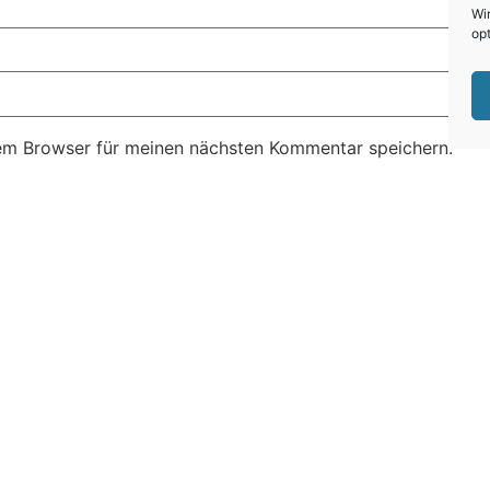
Wi
opt
em Browser für meinen nächsten Kommentar speichern.
Unternehmer
Für Bewerbe
onalvermittlung mit Direktbesetzung
Unsere offenen
ne Jobinserate + Medienservice
ISG-Jobbörse