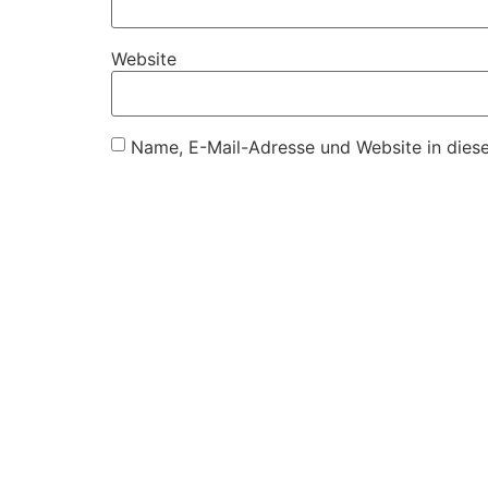
Website
Name, E-Mail-Adresse und Website in dies
Anschrift
Für 
Personalmanagement Erhardt
Pers
7321 Raiding, Raiffeisengasse 17
Onli