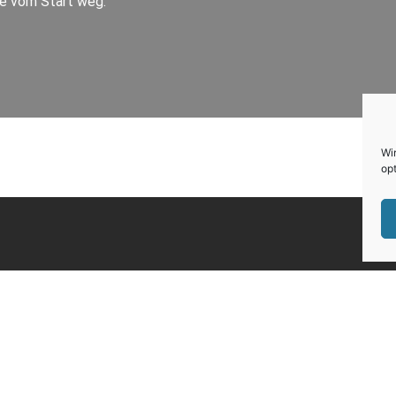
ie vom Start weg.
Wi
opt
Unternehmer
Für Bewerbe
onalvermittlung mit Direktbesetzung
Unsere offenen
ne Jobinserate + Medienservice
ISG-Jobbörse