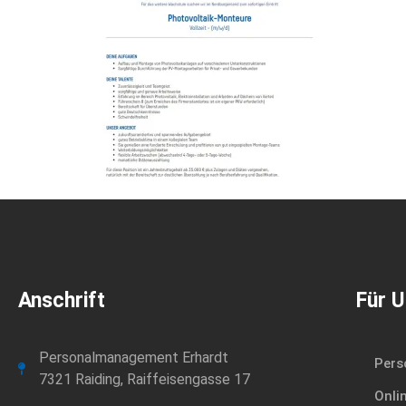
Anschrift
Für 
Personalmanagement Erhardt
Pers
7321 Raiding, Raiffeisengasse 17
Onli