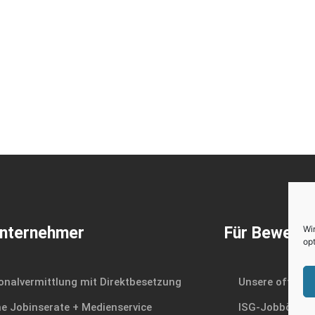
Unternehmer
Für Bewerbe
Wi
opt
onalvermittlung mit Direktbesetzung
Unsere offenen
ne Jobinserate + Medienservice
ISG-Jobbörse