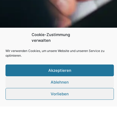
Cookie-Zustimmung
verwalten
Wir verwenden Cookies, um unsere Website und unseren Service zu
optimieren.
Akzeptieren
Personalver.1
Ablehnen
Vorlieben