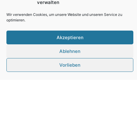
Cookie-Zustimmung
verwalten
Wir verwenden Cookies, um unsere Website und unseren Service zu
optimieren.
Jobangebot
Vorarbeiter –
Akzeptieren
Baugewerbe
Ablehnen
(m/w/d)
Vorlieben
WEITERE DETAILS