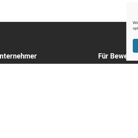
Wi
opt
Unternehmer
Für Bewerbe
onalvermittlung mit Direktbesetzung
Unsere offenen
ne Jobinserate + Medienservice
ISG-Jobbörse
al Recruiting
Initiativbewerb
uiting
Tipps für die 
utive Search und Headhunting
tzte Stellen