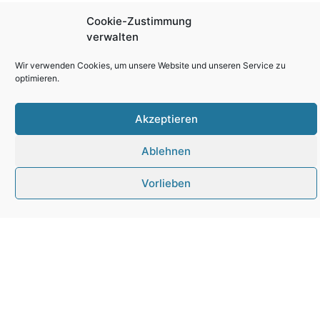
Cookie-Zustimmung
verwalten
Wir verwenden Cookies, um unsere Website und unseren Service zu
optimieren.
Akzeptieren
Jobangebot
Projekt-Koordinator
Ablehnen
Bahnbau (SFE)
Vorlieben
(m/w/d)
WEITERE DETAILS