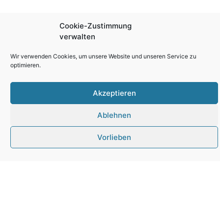
Cookie-Zustimmung
verwalten
Wir verwenden Cookies, um unsere Website und unseren Service zu
optimieren.
Akzeptieren
Jobangebot
OPEI – Operational
Ablehnen
Excellence &
Vorlieben
industrial
engineering
technician (m/w/d)