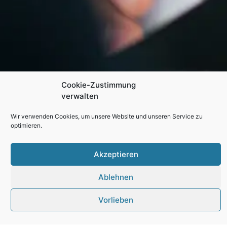
Cookie-Zustimmung
verwalten
Wir verwenden Cookies, um unsere Website und unseren Service zu
optimieren.
Akzeptieren
Jobangebot
Ablehnen
Maschinenführer
Vorlieben
(m/w/d)