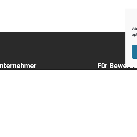
Wi
opt
Unternehmer
Für Bewerbe
onalvermittlung mit Direktbesetzung
Unsere offenen
ne Jobinserate + Medienservice
ISG-Jobbörse
al Recruiting
Initiativbewerb
uiting
Tipps für die 
utive Search und Headhunting