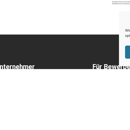
Wi
opt
Unternehmer
Für Bewerbe
onalvermittlung mit Direktbesetzung
Unsere offenen
ne Jobinserate + Medienservice
ISG-Jobbörse
al Recruiting
Initiativbewerb
uiting
Tipps für die 
utive Search und Headhunting