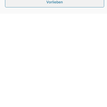
Bauführer /
Ablehnen
Hauptpoliere
Vorlieben
(m/w/d)
WEITERE DETAILS