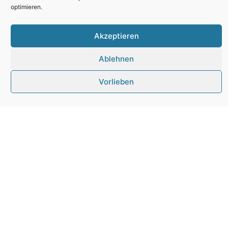
Wir verwenden Cookies, um unsere Website und unseren Service zu
optimieren.
Akzeptieren
Dax
Ablehnen
Vorlieben
Anschrift