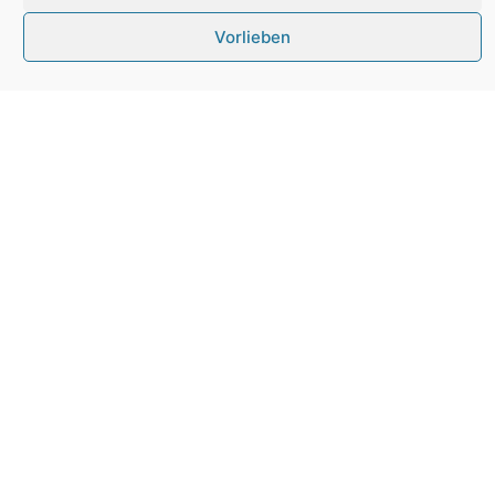
Akzeptieren
Ablehnen
Vorlieben
Persönliche Beratung inkl. Karriere Coaching
Was erwartet Sie in
Ihrem persönlichen
Gespräch?
Im Vordergrund stehen Ihre Wünsche &